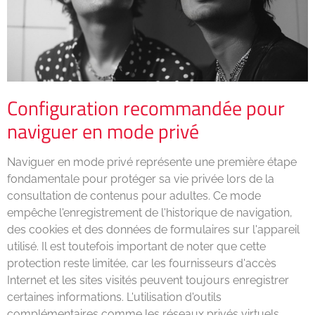
Configuration recommandée pour
naviguer en mode privé
Naviguer en mode privé représente une première étape
fondamentale pour protéger sa vie privée lors de la
consultation de contenus pour adultes. Ce mode
empêche l'enregistrement de l'historique de navigation,
des cookies et des données de formulaires sur l'appareil
utilisé. Il est toutefois important de noter que cette
protection reste limitée, car les fournisseurs d'accès
Internet et les sites visités peuvent toujours enregistrer
certaines informations. L'utilisation d'outils
complémentaires comme les réseaux privés virtuels